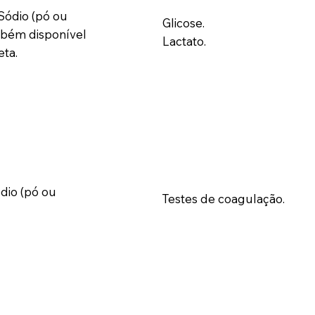
Sódio (pó ou
Glicose.
mbém disponível
Lactato.
ta.
ódio (pó ou
Testes de coagulação.