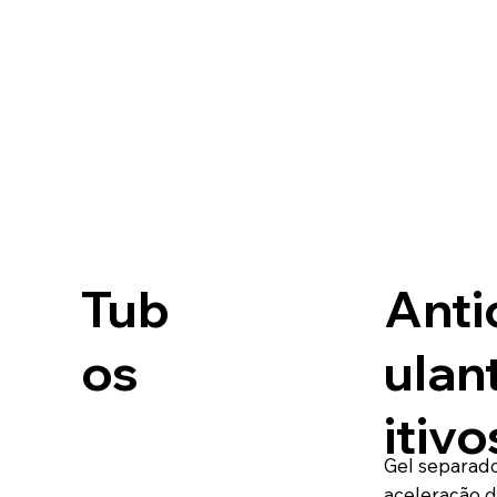
Tub
Anti
os
ulan
itivo
Gel separado
aceleração d