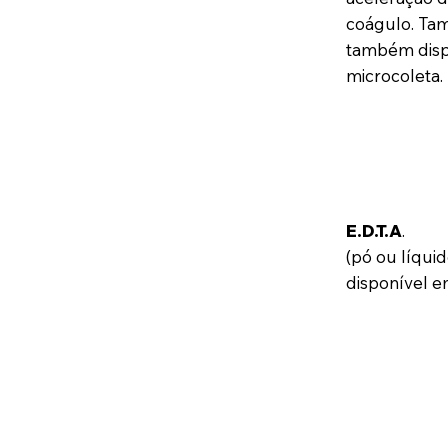
coágulo. Ta
também disp
microcoleta.
E.D.T.A
.
(pó ou líqui
disponível e