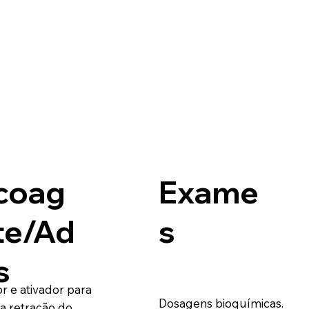
coag
Exame
te/Ad
s
s
r e ativador para
Dosagens bioquímicas.
a retração do