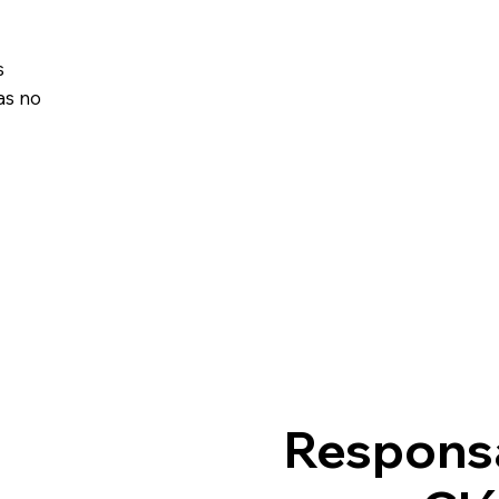
s
as no
Responsá