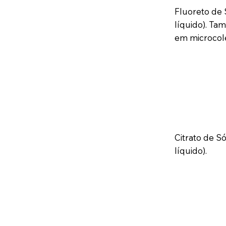
Fluoreto de 
líquido). Ta
em microcole
Citrato de S
líquido).