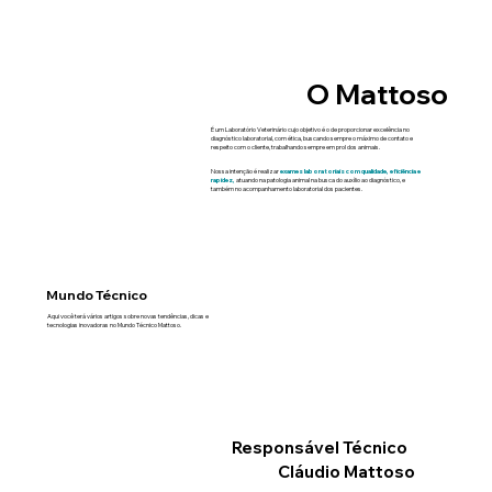
O Mattoso
É um Laboratório Veterinário cujo objetivo é o de proporcionar excelência no
diagnóstico laboratorial, com ética, buscando sempre o máximo de contato e
respeito com o cliente, trabalhando sempre em prol dos animais.
Nossa intenção é realizar
exames laboratoriais com qualidade, eficiência e
rapidez,
atuando na patologia animal na busca do auxílio ao diagnóstico, e
também no acompanhamento laboratorial dos pacientes.
Mundo Técnico
Aqui você terá vários artigos sobre novas tendências, dicas e
tecnologias inovadoras no Mundo Técnico Mattoso.
Ver posts
Responsável Técnico
Cláudio Mattoso